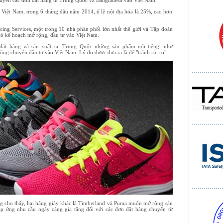
uyển các đơn đặt hàng từ Trung Quốc và Bangladesh vào Việt Nam.
 Việt Nam, trong 6 tháng đầu năm 2014, tỉ lệ nội địa hóa là 25%, cao hơn
cing Services, một trong 10 nhà phân phối lớn nhất thế giới và Tập đoàn
có kế hoạch mở rộng, đầu tư vào Việt Nam.
đặt hàng và sản xuất tại Trung Quốc những sản phẩm nổi tiếng, như
cũng chuyển đầu tư vào Việt Nam. Lý do được đưa ra là để "tránh rủi ro".
ng cho thấy, hai hãng giày khác là Timberland và Puma muốn mở rộng sản
áp ứng nhu cầu ngày càng gia tăng đối với các đơn đặt hàng chuyển từ