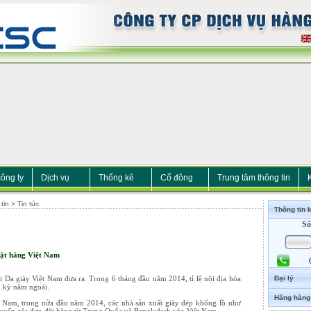
công ty
Dịch vụ
Thống kê
Cổ đông
Trung tâm thông tin
in > Tin tức
Thông tin 
Số
đặt hàng Việt Nam
i Da giày Việt Nam đưa ra. Trong 6 tháng đầu năm 2014, tỉ lệ nội địa hóa
Đại lý
g kỳ năm ngoái.
Hãng hàng
t Nam, trong nửa đầu năm 2014, các nhà sản xuất giày dép khổng lồ như