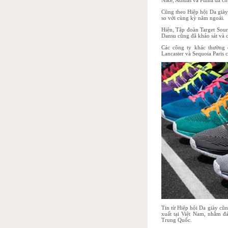
Nike, Adidas và Puma đã ch
Cũng theo Hiệp hội Da giày
so với cùng kỳ năm ngoái.
Hiện, Tập đoàn Target Sour
Dansu cũng đã khảo sát và 
Các công ty khác thường 
Lancaster và Sequoia Paris 
Tin từ Hiệp hội Da giày cũ
xuất tại Việt Nam, nhằm đ
Trung Quốc.