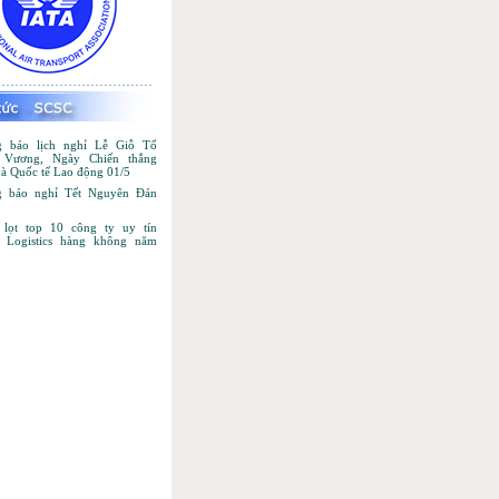
 báo lịch nghỉ Lễ Giỗ Tổ
 Vương, Ngày Chiến thắng
và Quốc tế Lao động 01/5
 báo nghỉ Tết Nguyên Đán
lọt top 10 công ty uy tín
 Logistics hàng không năm