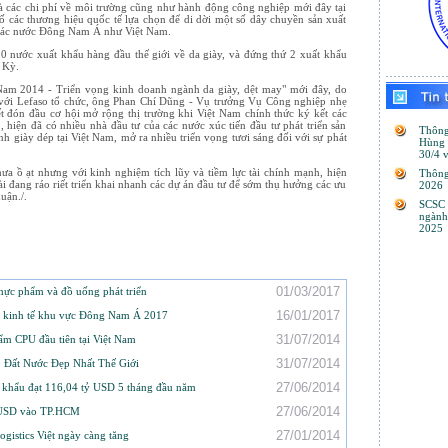
và các chi phí về môi trường cũng như hành động công nghiệp mới đây tại
 các thương hiệu quốc tế lựa chọn để di dời một số dây chuyền sản xuất
các nước Đông Nam Á như Việt Nam.
10 nước xuất khẩu hàng đầu thế giới về da giày, và đứng thứ 2 xuất khẩu
 Kỳ.
 Nam 2014 - Triển vọng kinh doanh ngành da giày, dệt may" mới đây, do
i Lefaso tổ chức, ông Phan Chí Dũng - Vụ trưởng Vụ Công nghiệp nhẹ
 đón đầu cơ hội mở rộng thị trường khi Việt Nam chính thức ký kết các
 hiện đã có nhiều nhà đầu tư của các nước xúc tiến đầu tư phát triển sản
Thông
h giày dép tại Việt Nam, mở ra nhiều triển vọng tươi sáng đối với sự phát
Hùng
30/4 
a ồ ạt nhưng với kinh nghiệm tích lũy và tiềm lực tài chính mạnh, hiện
Thông
 đang ráo riết triển khai nhanh các dự án đầu tư để sớm thụ hưởng các ưu
2026
uận./.
SCSC 
ngành
2025
01/03/2017
hực phẩm và đồ uống phát triển
16/01/2017
g kinh tế khu vực Đông Nam Á 2017
31/07/2014
hẩm CPU đầu tiên tại Việt Nam
31/07/2014
 Đất Nước Đẹp Nhất Thế Giới
27/06/2014
 khẩu đạt 116,04 tỷ USD 5 tháng đầu năm
27/06/2014
ỉ USD vào TP.HCM
27/01/2014
gistics Việt ngày càng tăng