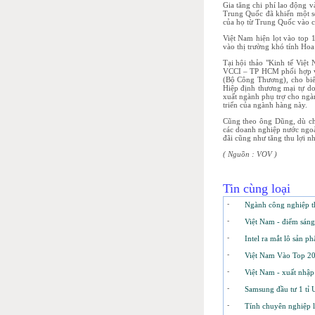
Gia tăng chi phí lao động 
Trung Quốc đã khiến một số
của họ từ Trung Quốc vào 
Việt Nam hiện lọt vào top 
vào thị trường khó tính Hoa
Tại hội thảo "Kinh tế Việt
VCCI – TP HCM phối hợp vớ
(Bộ Công Thương), cho biết
Hiệp định thương mại tự do,
xuất ngành phụ trợ cho ngàn
triển của ngành hàng này.
Cũng theo ông Dũng, dù chư
các doanh nghiệp nước ngoài
đãi cũng như tăng thu lợi nh
( Nguồn : VOV )
Tin cùng loại
-
Ngành công nghiệp t
-
Việt Nam - điểm sán
-
Intel ra mắt lô sản p
-
Việt Nam Vào Top 20
-
Việt Nam - xuất nhập
-
Samsung đầu tư 1 t
-
Tính chuyên nghiệp lo